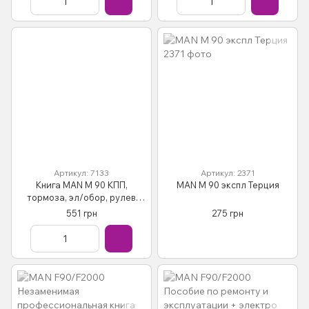
тома
Артикул: 7133
Артикул: 2371
Книга MAN М 90 КПП,
MAN М 90 экспл Терция
тормоза, эл/обор, рулев
Руководство Инструкция
551 грн
275 грн
Справочник Мануал
Пособие По Ремонту Схемы