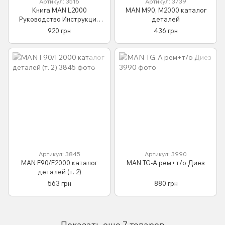
Артикул: 3515
Артикул: 3739
Книга MAN L2000
MAN M90, M2000 каталог
Руководство Инструкция
деталей
Справочник Мануал
920 грн
436 грн
Пособие По Ремонту
Эксплуатации Тех
обслуживание Схем
Артикул: 3845
Артикул: 3990
MAN F90/F2000 каталог
MAN TG-A рем+т/о Диез
деталей (т. 2)
563 грн
880 грн
Показать еще 7 товаров