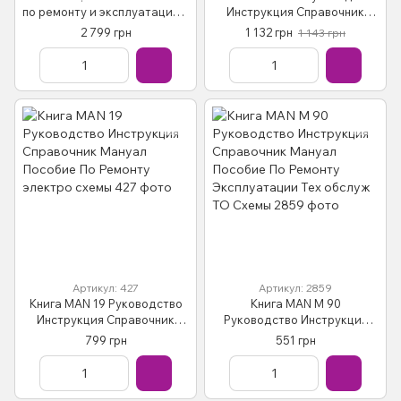
по ремонту и эксплуатации в
Инструкция Справочник
2-х томах
Мануал Пособие По Ремонту
2 799 грн
1 132 грн
1 143 грн
Эксплуатации эл. схемы с 00
и с 04
Артикул: 427
Артикул: 2859
Книга MAN 19 Руководство
Книга MAN М 90
Инструкция Справочник
Руководство Инструкция
Мануал Пособие По Ремонту
Справочник Мануал
799 грн
551 грн
электро схемы
Пособие По Ремонту
Эксплуатации Тех обслуж ТО
Схемы