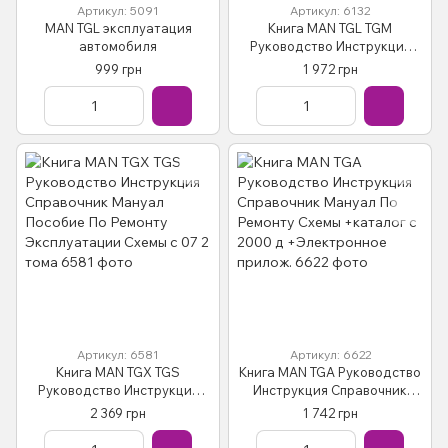
Артикул: 5091
Артикул: 6132
MAN TGL эксплуатация
Книга MAN TGL TGM
автомобиля
Руководство Инструкция
Справочник Мануал
999 грн
1 972 грн
Пособие По Ремонту
Эксплуатации Тех обсл.
Схемы с05
Артикул: 6581
Артикул: 6622
Книга MAN TGX TGS
Книга MAN TGA Руководство
Руководство Инструкция
Инструкция Справочник
Справочник Мануал
Мануал По Ремонту Схемы
2 369 грн
1 742 грн
Пособие По Ремонту
+каталог c 2000 д
Эксплуатации Схемы с 07 2
+Электронное прилож.