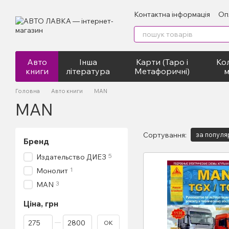
Перейти до основного контенту
Контактна інформація
Оп
Авто
Інша
Карти (Таро і
Кол
книги
література
Метафоричні)
м
Головна
Авто книги
MAN
MAN
Сортування:
за популя
Бренд
5
Издательство ДИЕЗ
1
Монолит
3
MAN
Ціна, грн
Від Ціна, грн
До Ціна, грн
ОК