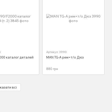
5
Артикул: 3990
000 каталог деталей
MAN TG-A рем+т/о Дієз
880 грн
казати всі