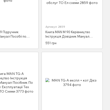
Артикул: 2859
9 Підручник
Книга MAN М 90 Керівництво
ануал Пособії по
Інструкція Довідник Мануал
ктричні схеми
Посібник По Ремонту Експлуатації
551 грн
Тех обслуг ТО Ел схеми