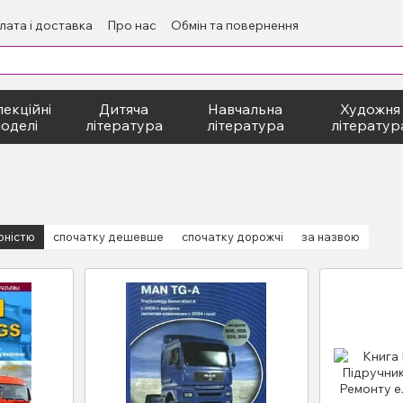
лата і доставка
Про нас
Обмін та повернення
екційні
Дитяча
Навчальна
Художня
оделі
література
література
літератур
рністю
спочатку дешевше
спочатку дорожчі
за назвою