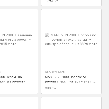
1 742 грн
2 томи
+Електронний додаток
5
Артикул: 3396
000 Незамінна
MAN F90/F2000 Пособіє по
книга з ремонту
ремонту і експлуатації + електро
обладнання
980 грн