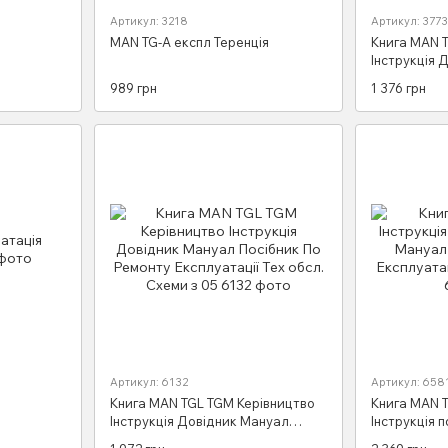
Артикул: 3218
Артикул: 3773
MAN TG-A експл Теренція
Книга MAN T
Інструкція 
Посібник По
989 грн
1 376 грн
Тех обслуго
Артикул: 6132
Артикул: 658
Книга MAN TGL TGM Керівництво
Книга MAN T
Інструкція Довідник Мануал
Інструкція 
Посібник По Ремонту Експлуатації
Пособіє Рем