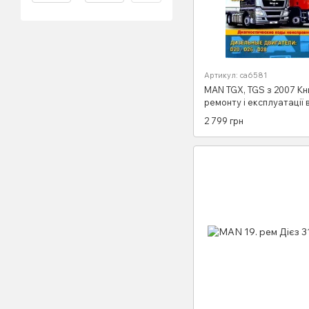
Артикул: са6581
MAN TGX, TGS з 2007 Кн
ремонту і експлуатації в
томах
2 799 грн