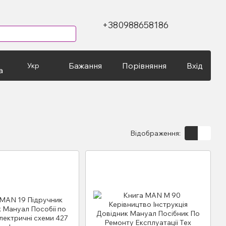
+380988658186
Бажання
Порівняння
Вхід
Укр
а
Відображення: