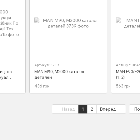
Артикул: 3739
Артикул: 384
ництво
MAN M90, M2000 каталог
MAN F90/F2
нуал
деталей
(т. 2)
сплуатації
436 грн
563 грн
Назад
1
2
Вперед
По