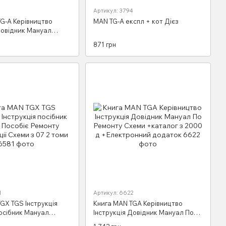
Артикул: 3794
G-A Керівництво
MAN TG-A експл + кот Дієз
Довідник Мануал
 Ремонту Експлуатації
871 грн
в. ТО Схеми
1
Артикул: 6622
GX TGS Інструкція
Книга MAN TGA Керівництво
посібник Мануал
Інструкція Довідник Мануал По
онту Експлуатації
Ремонту Схеми +каталог з 2000 д