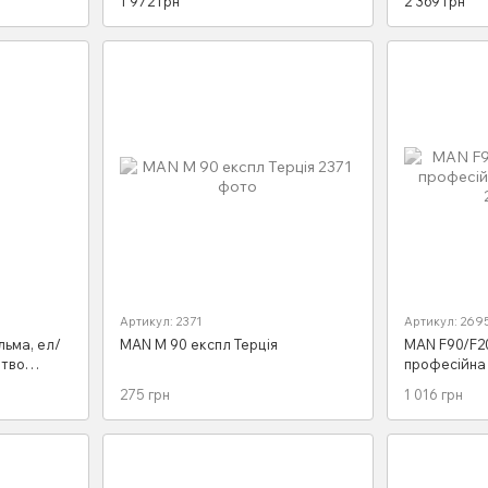
1 972 грн
2 369 грн
Тех обсл. Схеми з 05
Схеми з 07 
Артикул: 2371
Артикул: 269
льма, ел/
MAN M 90 експл Терція
MAN F90/F2
цтво
професійна 
нуал
275 грн
1 016 грн
хеми