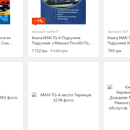
−1%
Артикул: са9677
Артикул: 427
ига по
Книга MAN TG-A Підручник
Книга MAN 1
 2-их
Підручник з Мануал Пособії По
Підручник М
Ремонту Експлуатації ель. Схеми з
Ремонту еле
1 143 грн
1 132 грн
799 грн
00 і з 04