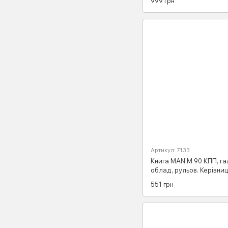
999 грн
Артикул: 7133
Книга MAN М 90 КПП, га
облад, рульов. Керівни
Інструкція Довідник Ма
551 грн
Посібник По Ремонту С