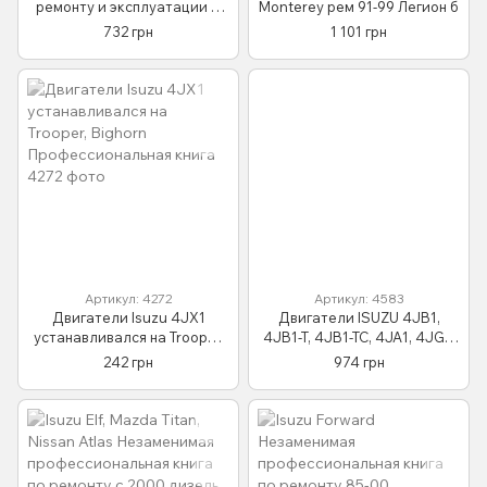
ремонту и эксплуатации +
Monterey рем 91-99 Легион б
электросхемы с 99
732 грн
1 101 грн
Бензиновые двигатели
Артикул: 4272
Артикул: 4583
Двигатели Isuzu 4JX1
Двигатели ISUZU 4JB1,
устанавливался на Trooper,
4JB1-T, 4JB1-TC, 4JA1, 4JG2,
Bighorn Профессиональная
4JG2-TC, 4JC1
242 грн
974 грн
книга
Профессиональная книга