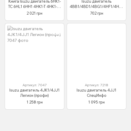
Книга Isuzu двигатель 6HK1-
Isuzu двигатель
TC 6НL1 6НН1 4HK1-T 4HK1-TC
4BB1/4BD1/4BG1/4HF1/4HG1
4HL1 4HL1-TC Руководство
/6BB1/6BD1/6BG1
2 021 грн
702 грн
Инструкция Справочник
Профессиональная книга по
Мануал
ремонту
Артикул: 7047
Артикул: 7218
Isuzu двигатель 4JK1/4JJ1
Isuzu двигатель 4JJ1
Легион (профи)
СпецИнфо
1 258 грн
1 095 грн