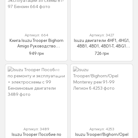
Артикул: 664
Артикул: 3427
Книга Isuzu Trooper Bighorn
Isuzu двигатели 4HF1, 4HG1,
Amigo Руководство
4BB1, 4BD1, 4BD1-T, 4BG1,
Справочник Пособие По
4BG1-T, 6BB1, 6BD1, 6BD1-T,
949 грн
726 грн
Ремонту Эксплуатации эл
6BG1
схемы 81-97 Бензин
Артикул: 3489
Артикул: 4253
Isuzu Trooper Пособие по
Isuzu Trooper/Bighorn/Opel