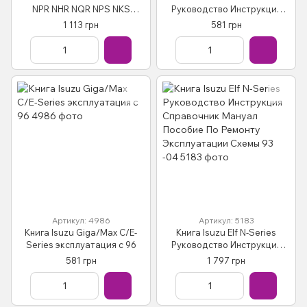
NPR NHR NQR NPS NKS
Руководство Инструкция
Руководство Инструкция
Справочник Мануал
1 113 грн
581 грн
Пособие По Ремонту
Пособие По Эксплуатации
Эксплуатации с93диз
Обслуживанию и ТО с 2000
Артикул: 4986
Артикул: 5183
Книга Isuzu Giga/Max C/E-
Книга Isuzu Elf N-Series
Series эксплуатация с 96
Руководство Инструкция
Справочник Мануал
581 грн
1 797 грн
Пособие По Ремонту
Эксплуатации Схемы 93 -04