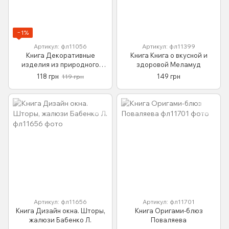
−1%
Артикул: фл11056
Артикул: фл11399
Книга Декоративные
Книга Книга о вкусной и
изделия из природного
здоровой Меламуд
материала Тумко И.
118 грн
149 грн
119 грн
Артикул: фл11656
Артикул: фл11701
Книга Дизайн окна. Шторы,
Книга Оригами-блюз
жалюзи Бабенко Л.
Поваляева