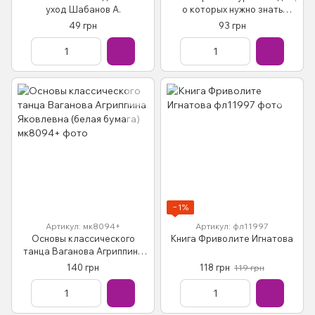
уход Шабанов А.
о которых нужно знать
Уилкинсон Ф. Белая бумага
49 грн
93 грн
−1%
Артикул: мк8094+
Артикул: фл11997
Основы классического
Книга Фриволите Игнатова
танца Ваганова Агриппина
Яковлевна (белая бумага)
140 грн
118 грн
119 грн