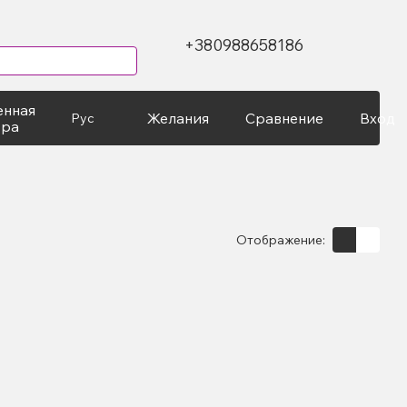
+380988658186
енная
Желания
Сравнение
Вход
Рус
ура
Отображение: