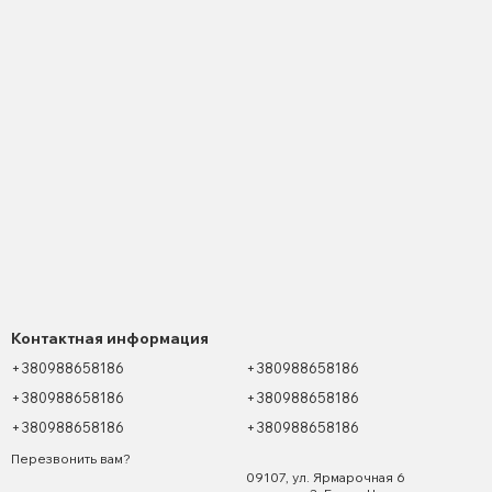
Контактная информация
+380988658186
+380988658186
+380988658186
+380988658186
+380988658186
+380988658186
Перезвонить вам?
09107, ул. Ярмарочная 6