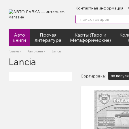
Перейти к основному контенту
Контактная информация
Авто
Прочая
Карты (Таро и
Кол
книги
литература
Метафорические)
Главная
Авто книги
Lancia
Lancia
Сортировка:
по попул