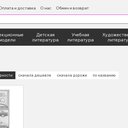
Оплата и доставка
О нас
Обмен и возврат
екционные
Детская
Учебная
Художеств
модели
литература
литература
литерат
ярности
сначала дешевле
сначала дороже
по названию