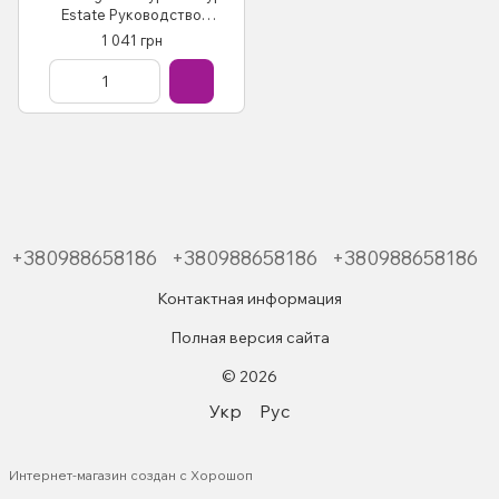
Estate Руководство
Инструкция Мануал По
1 041 грн
Ремонту Эксплуатации
схемы с 2001 и с2008
+380988658186
+380988658186
+380988658186
Контактная информация
Полная версия сайта
© 2026
Укр
Рус
Интернет-магазин создан с Хорошоп