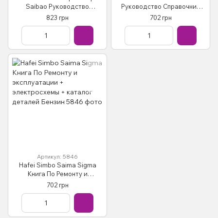
Saibao Руководство
Руководство Справочник
Инструкция Пособие По
Мануал Пособие По Ремонту
823 грн
702 грн
Ремонту Эксплуатации
Эксплуатации схемы с 2003
схемы с 2006 бенз
бензин
Артикул: 5846
Hafei Simbo Saima Sigma
Книга По Ремонту и
эксплуатации +
702 грн
электросхемы + каталог
деталей Бензин