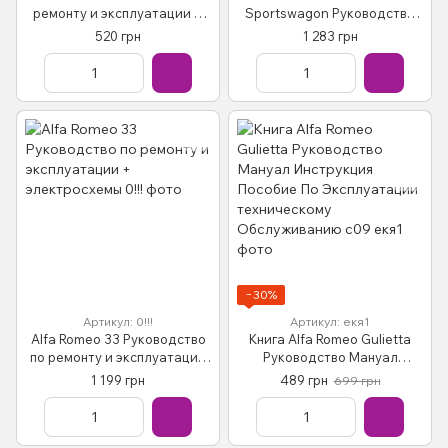
ремонту и эксплуатации +
Sportswagon Руководство
электросхемы 97-03 бензин,
Справочник Мануал
520 грн
1 283 грн
дизель
Пособие По Ремонту
Эксплуатации схемы c 2005
бд
−30%
Артикул: 0!!!
Артикул: екя1
Alfa Romeo 33 Руководство
Книга Alfa Romeo Gulietta
по ремонту и эксплуатации
Руководство Мануал
+ электросхемы
Инструкция Пособие По
1 199 грн
489 грн
699 грн
Эксплуатации техническому
Обслуживанию с09