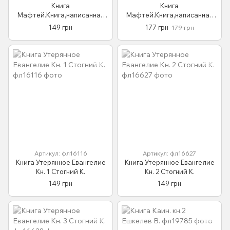
Книга
Книга
Мафтей.Книга,написанная
Мафтей.Книга,написанная
сухим пером(м) Дочинец М.
сухим пером(тв) Дочинец М.
149 грн
177 грн
179 грн
Артикул: фл16116
Артикул: фл16627
Книга Утерянное Евангелие
Книга Утерянное Евангелие
Кн. 1 Стогний К.
Кн. 2 Стогний К.
149 грн
149 грн