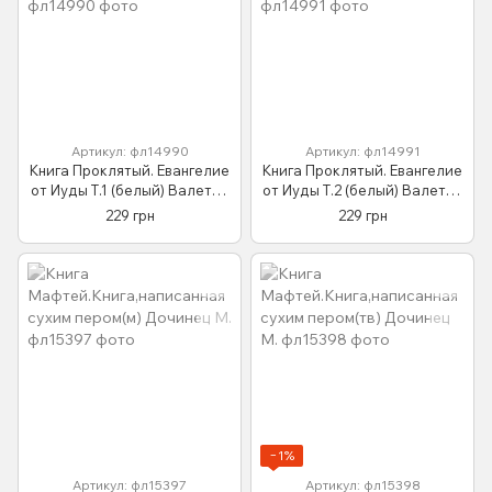
Артикул: фл14990
Артикул: фл14991
Книга Проклятый. Евангелие
Книга Проклятый. Евангелие
от Иуды Т.1 (белый) Валетов
от Иуды Т.2 (белый) Валетов
Ян
Ян
229 грн
229 грн
−1%
Артикул: фл15397
Артикул: фл15398