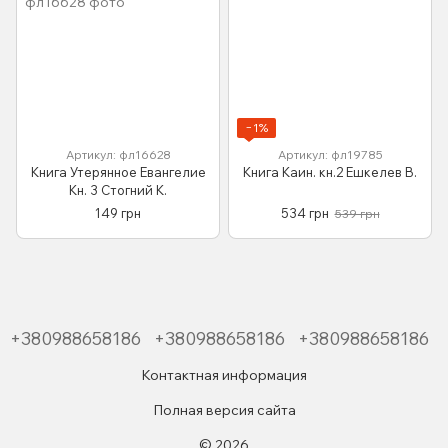
−1%
Артикул: фл16628
Артикул: фл19785
Книга Утерянное Евангелие
Книга Каин. кн.2 Ешкелев В.
Кн. 3 Стогний К.
149 грн
534 грн
539 грн
+380988658186
+380988658186
+380988658186
Контактная информация
Полная версия сайта
© 2026