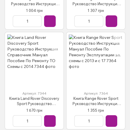
Руководство Инструкция
Руководство Инструкция
Справочник Мануал
Справочник Мануал
1 004 грн
1 307 грн
Пособие По Ремонту
Пособие По Ремонту
Эксплуатации ТО Схемы
Эксплуатации схемы с 11бд
Артикул: 7344
Артикул: 7364
Книга Land Rover Discovery
Книга Range Rover Sport
Sport Руководство
Руководство Инструкция
Инструкция Справочник
Мануал Пособие По Ремонту
1 670 грн
1 355 грн
Мануал Пособие По Ремонту
Эксплуатации эл. схемы с
ТО Схемы с 2014
2013 и с 17