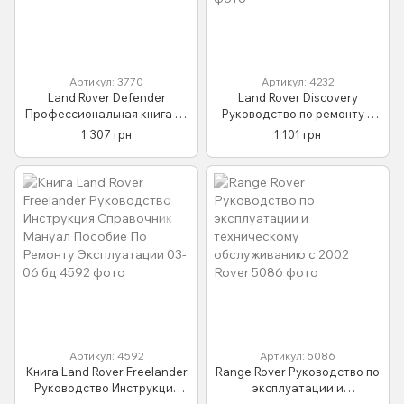
Артикул: 3770
Артикул: 4232
Land Rover Defender
Land Rover Discovery
Профессиональная книга по
Руководство по ремонту и
ремонту и эксплуатации +
эксплуатации +
1 307 грн
1 101 грн
электросхемы Дизельные
электросхемы 98-04
Двигатели
Дизельные Двигатели
Артикул: 4592
Артикул: 5086
Книга Land Rover Freelander
Range Rover Руководство по
Руководство Инструкция
эксплуатации и
Справочник Мануал
техническому