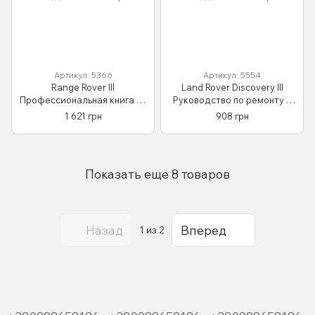
Артикул: 5366
Артикул: 5554
Range Rover III
Land Rover Discovery III
Профессиональная книга по
Руководство по ремонту и
ремонту и эксплуатации +
эксплуатации +
1 621 грн
908 грн
электросхемы с 2002 бензин,
электросхемы 04-09 бензин,
дизель
дизель
Показать еще 8 товаров
Назад
Вперед
1
из 2