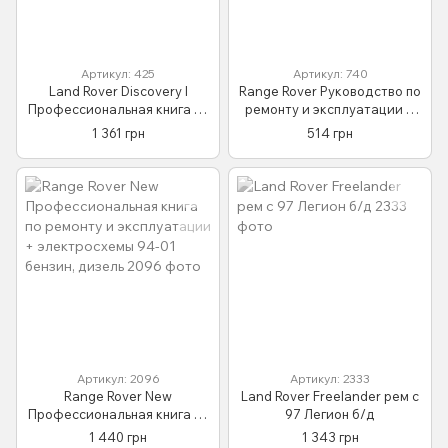
Артикул: 425
Артикул: 740
Land Rover Discovery I
Range Rover Руководство по
Профессиональная книга по
ремонту и эксплуатации +
ремонту и эксплуатации +
электросхемы 70-92
1 361 грн
514 грн
электросхемы c 95
Бензиновые двигатели
Артикул: 2096
Артикул: 2333
Range Rover New
Land Rover Freelander рем с
Профессиональная книга по
97 Легион б/д
ремонту и эксплуатации +
1 440 грн
1 343 грн