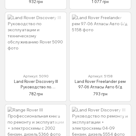
932 грн
1 077 грн
Пособие По Ремонту
обслуживанию с 2002 Rover
Эксплуатации 03-06 бд
Артикул: 5090
Артикул: 5158
Land Rover Discovery III
Land Rover Freelander рем
Руководство по
97-06 Атласы Авто б/д
эксплуатации и
782 грн
793 грн
техническому
обслуживанию Rover