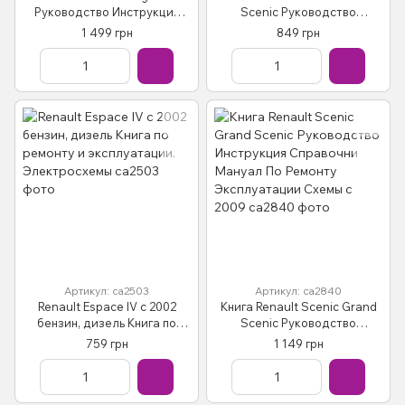
Руководство Инструкция
Scenic Руководство
Справочник Мануал
Инструкция Справочни
1 499 грн
849 грн
Пособие По Ремонту
Мануал По Ремонту
Эксплуатации с 02
Эксплуатации Схемы с 2003
Артикул: са2503
Артикул: са2840
Renault Espace IV с 2002
Книга Renault Scenic Grand
бензин, дизель Книга по
Scenic Руководство
ремонту и эксплуатации.
Инструкция Справочни
759 грн
1 149 грн
Электросхемы
Мануал По Ремонту
Эксплуатации Схемы с 2009