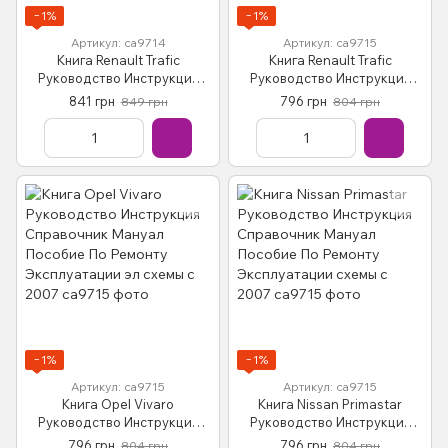
−1%
−1%
Артикул: са9714
Артикул: са9715
Книга Renault Trafic
Книга Renault Trafic
Руководство Инструкция
Руководство Инструкция
Справочник Мануал
Справочник Мануал
841 грн
796 грн
849 грн
804 грн
Пособие По Ремонту
Пособие По Ремонту
Эксплуатации 01-06 и с 06
Эксплуатации эл схемы с
2007
−1%
−1%
Артикул: са9715
Артикул: са9715
Книга Opel Vivaro
Книга Nissan Primastar
Руководство Инструкция
Руководство Инструкция
Справочник Мануал
Справочник Мануал
796 грн
796 грн
804 грн
804 грн