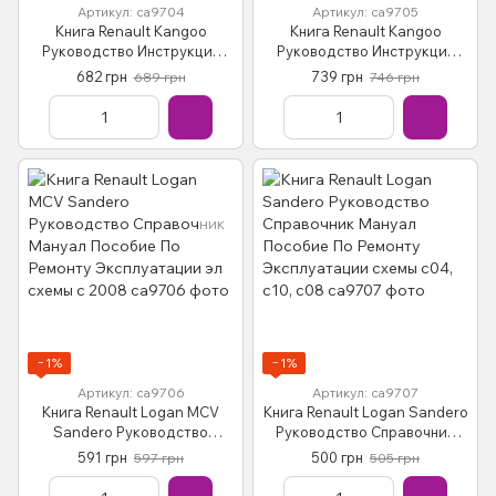
Артикул: са9704
Артикул: са9705
Книга Renault Kangoo
Книга Renault Kangoo
Руководство Инструкция
Руководство Инструкция
Справочник Мануал
Справочник Мануал
682 грн
739 грн
689 грн
746 грн
Пособие По Ремонту
Пособие По Ремонту
Эксплуатации эл. схемы 01-
Эксплуатации 97-06 и c 06
07
−1%
−1%
Артикул: са9706
Артикул: са9707
Книга Renault Logan MCV
Книга Renault Logan Sandero
Sandero Руководство
Руководство Справочник
Справочник Мануал
Мануал Пособие По Ремонту
591 грн
500 грн
597 грн
505 грн
Пособие По Ремонту
Эксплуатации схемы с04,
Эксплуатации эл схемы с
с10, с08