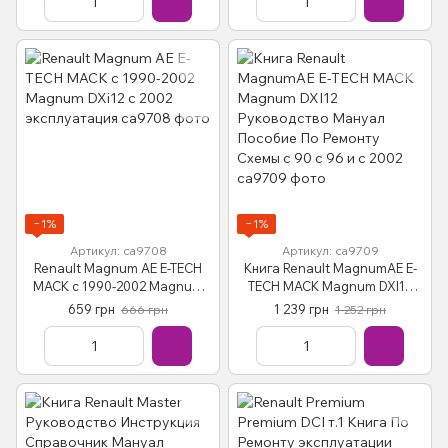
2008
−1%
−1%
Артикул: са9708
Артикул: са9709
Renault Magnum AE E-TECH
Книга Renault MagnumAE E-
MACK с 1990-2002 Magnum
TECH MACK Magnum DXI12
DXi12 c 2002 эксплуатация
Руководство Мануал
659 грн
1 239 грн
666 грн
1 252 грн
Пособие По Ремонту Схемы c
90 с 96 и с 2002