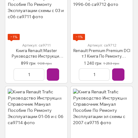
−1%
−1%
Артикул: са9711
Артикул: са9712
Книга Renault Master
Renault Premium Premium DCI
Руководство Инструкция
т.1 Книга По Ремонту
Справочник Мануал
эксплуатации 1996-06
899 грн
1 240 грн
908 грн
1 253 грн
Пособие По Ремонту
Эксплуатации схемы с 03 и
с06