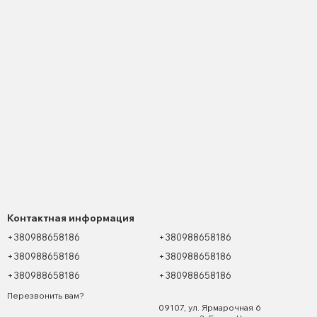
Контактная информация
+380988658186
+380988658186
+380988658186
+380988658186
+380988658186
+380988658186
Перезвонить вам?
09107, ул. Ярмарочная 6