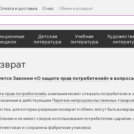
Оплата и доставка
О нас
Обмен и возврат
екционные
Детская
Учебная
Художеств
модели
литература
литература
литерат
зврат
уется Законом
«О защите прав потребителей»
в вопроса
те прав потребителей»
, компания может отказать потребителю в 
 указанным в действующем
Перечне непродовольственных товаров
тва, для которых разрешен возврат и обмен, могут быть возвращ
блении и не имеет следов использования потребителем: царапин, ск
плектован и сохранена фабричная упаковка;