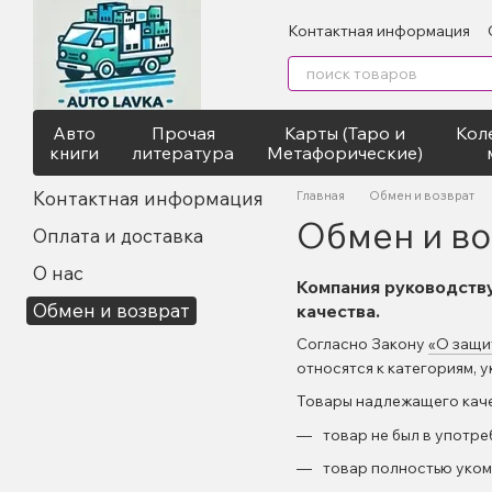
Перейти к основному контенту
Контактная информация
Авто
Прочая
Карты (Таро и
Кол
книги
литература
Метафорические)
Контактная информация
Главная
Обмен и возврат
Обмен и во
Оплата и доставка
О нас
Компания руководств
Обмен и возврат
качества.
Согласно Закону
«О защи
относятся к категориям,
Товары надлежащего качес
товар не был в употре
товар полностью уком