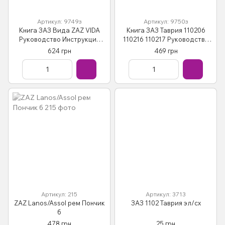
Артикул: 9749з
Артикул: 9750з
Книга ЗАЗ Вида ZAZ VIDA
Книга ЗАЗ Таврия 110206
Руководство Инструкция
110216 110217 Руководство
Справочник Мануал
Инструкция Справочник
624 грн
469 грн
Пособие По Ремонту
Пособие По Ремонту
Эксплуатации схемы с 2012
Эксплуатации схемы
Артикул: 215
Артикул: 3713
ZAZ Lanos/Assol рем Пончик
ЗАЗ 1102 Таврия эл/сх
б
478 грн
25 грн