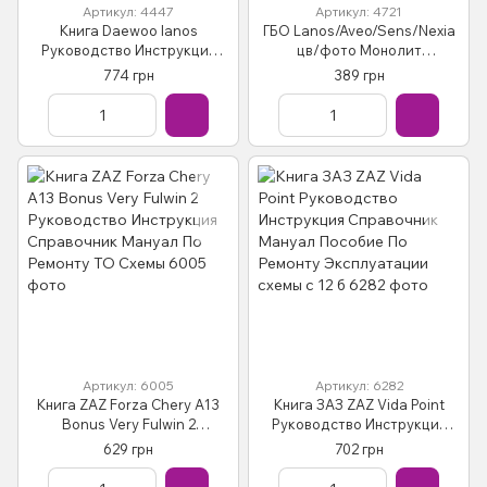
Артикул: 4447
Артикул: 4721
Книга Daewoo lanos
ГБО Lanos/Aveo/Sens/Nexia
Руководство Инструкция
цв/фото Монолит
Справочник Мануал
(АВТОритет)
774 грн
389 грн
Пособие По Ремонту
Эксплуатации и ТО + советы
Артикул: 6005
Артикул: 6282
Книга ZAZ Forza Chery A13
Книга ЗАЗ ZAZ Vida Point
Bonus Very Fulwin 2
Руководство Инструкция
Руководство Инструкция
Справочник Мануал
629 грн
702 грн
Справочник Мануал По
Пособие По Ремонту
Ремонту ТО Схемы
Эксплуатации схемы с 12 б