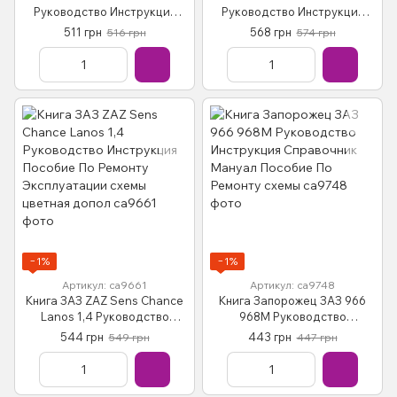
Руководство Инструкция
Руководство Инструкция
Справочник Мануал
Справочник Мануал
511 грн
568 грн
516 грн
574 грн
Пособие По Ремонту
Пособие По Ремонту
Эксплуатации эл. схемы
Эксплуатации Схемы
Цветная
−1%
−1%
Артикул: са9661
Артикул: са9748
Книга ЗАЗ ZAZ Sens Chance
Книга Запорожец ЗАЗ 966
Lanos 1,4 Руководство
968М Руководство
Инструкция Пособие По
Инструкция Справочник
544 грн
443 грн
549 грн
447 грн
Ремонту Эксплуатации
Мануал Пособие По Ремонту
схемы цветная допол
схемы