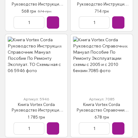
Руководство Инструкция
Руководство Инструкция
Справочник Мануал
Справочник Мануал
568 грн
714 грн
574 грн
Пособие По Ремонту
Пособие По Ремонту
Эксплуатации электро
Эксплуатации схемы с 2006
схемы
бенз
Артикул: 5946
Артикул: 7085
Книга Vortex Corda
Книга Vortex Corda
Руководство Инструкция
Руководство Справочник
Справочник Мануал
Мануал Пособие По Ремонту
1 785 грн
678 грн
Пособие По Ремонту
Эксплуатации схемы с 2005
Эксплуат. ТО Схемы ная с 06
и с 2010 бензин