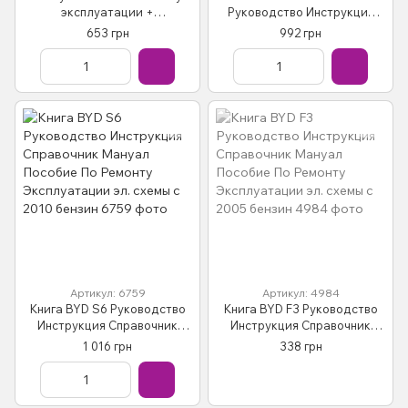
эксплуатации +
Руководство Инструкция
электросхемы + каталог
Справочник Мануал
653 грн
992 грн
деталей Бензиновые
Пособие По Ремонту
Двигатели
Эксплуатации Эл. Схемы +
каталог
Артикул: 6759
Артикул: 4984
Книга BYD S6 Руководство
Книга BYD F3 Руководство
Инструкция Справочник
Инструкция Справочник
Мануал Пособие По Ремонту
Мануал Пособие По Ремонту
1 016 грн
338 грн
Эксплуатации эл. схемы с
Эксплуатации эл. схемы с
2010 бензин
2005 бензин