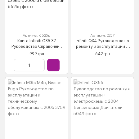
Артикул: 6625ц
Артикул: 2257
Книга Infiniti G35 37
Infiniti QX4 Руководство по
Руководство Справочник
ремонту и эксплуатации +
Мануал Пособие По Ремонту
электросхемы с 96
999 грн
642 грн
Эксплуатации схемы с 2006
и с 08 бензин