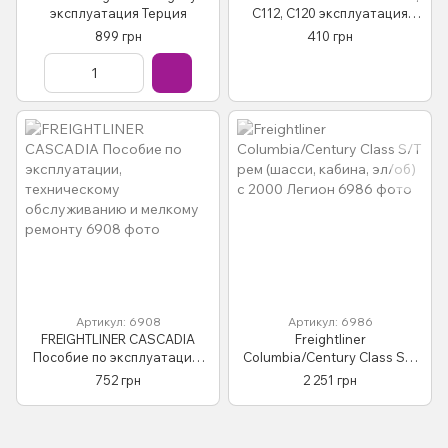
эксплуатация Терция
C112, C120 эксплуатация
автомобиля
899 грн
410 грн
Профессиональная книга
Артикул: 6908
Артикул: 6986
FREIGHTLINER CASCADIA
Freightliner
Пособие по эксплуатации,
Columbia/Century Class S/T
техническому
рем (шасси, кабина, эл/об) с
752 грн
2 251 грн
обслуживанию и мелкому
2000 Легион
ремонту