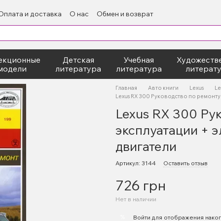
Оплата и доставка
О нас
Обмен и возврат
екционные
Детская
Учебная
Художеств
модели
литература
литература
литерат
Главная
Авто книги
Lexus
Le
Lexus RX 300 Руководство по ремонту
Lexus RX 300 Ру
эксплуатации + 
двигатели
Артикул: 3144
Оставить отзыв
726 грн
Нет в наличии
%
Войти
для отображения накоп