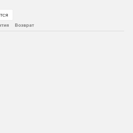
тся
нтия
Возврат