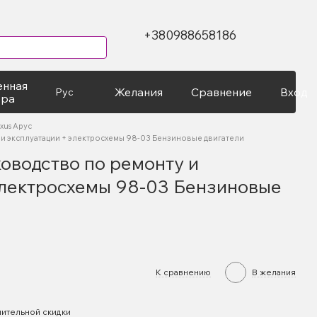
+380988658186
енная
Желания
Сравнение
Вход
Рус
ура
xus Арус
 и эксплуатации + электросхемы 98-03 Бензиновые двигатели
ководство по ремонту и
электросхемы 98-03 Бензиновые
К сравнению
В желания
ительной скидки