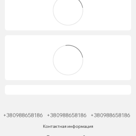
+380988658186
+380988658186
+380988658186
Контактная информация