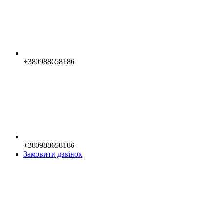
+380988658186
+380988658186
Замовити дзвінок