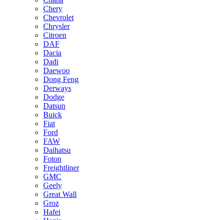
Chery
Chevrolet
Chrysler
Citroen
DAF
Dacia
Dadi
Daewoo
Dong Feng
Derways
Dodge
Datsun
Buick
Fiat
Ford
FAW
Daihatsu
Foton
Freightliner
GMC
Geely
Great Wall
Groz
Hafei