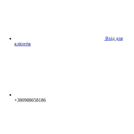
Вхід для
клієнтів
+380988658186