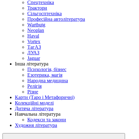
Спецтехніка
Трактори
Сільгосптехніка
Професійна автолітература
Wartbutg
Neoplan
Haval
Vortex
ТагАЗ
ЛУАЗ
Jaguar
Інша література
Психологія, бізнес
Езотерика, магія
Народна медицина
Релігія
Різне
Карти (Таро і Метафоричні)
Колекційні моделі
Дитяча література
Навчальна література
Кодекси та закони
Художня література