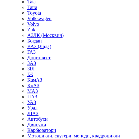
Tata
Tatra
Toyota
Volkswagen
Volvo
Zuk
АЗЛК (Москвич)
Богдан
ВАЗ (Лада)
ГАЗ
Донинвест
ЗАЗ
ЗІЛ
ІЖ
КамАЗ
КрАЗ
МАЗ
ПАЗ
УАЗ
Урал
ЛІАЗ
Автобуси
Двигуни
Карбюратори
Мотоцикли, скутери, мопеди, квадроцикли