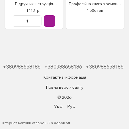
Підручник Інструкція
Професійна книга з ремонту
Підручник Мануал Пособія
і експлуатації +
1 113 грн
1 506 грн
По Ремонту Експлуатації
електросхеми 00-06
схеми з 2007
Бензинові Двигуни
+380988658186
+380988658186
+380988658186
Контактна інформація
Повна версія сайту
© 2026
Укр
Рус
Інтернет-магазин створений з Хорошоп