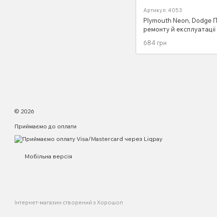
Артикул: 4053
Plymouth Neon, Dodge П
ремонту й експлуатації
електросхеми 00-05 Бе
684 грн
Двигуни
© 2026
Приймаємо до оплати
Мобільна версія
Інтернет-магазин створений з Хорошоп