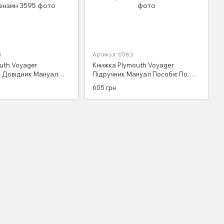
5
Артикул: 6583
uth Voyager
Книжка Plymouth Voyager
о Довідник Мануал
Підручник Мануал Пособіє По
 Ремонту Експлуатації
Ремонту Експлуатації
605 грн
996-2002 бензин
електричних схем 96-01