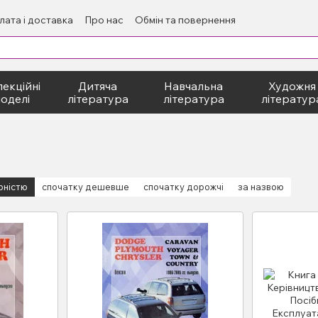
лата і доставка
Про нас
Обмін та повернення
екційні
Дитяча
Навчальна
Художня
оделі
література
література
літератур
рністю
спочатку дешевше
спочатку дорожчі
за назвою