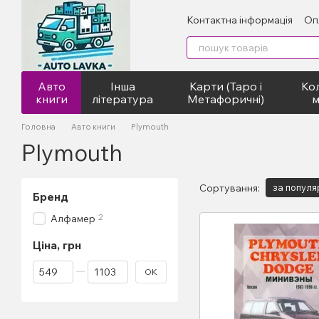
Перейти до основного контенту
Контактна інформація
Оп
Авто
Інша
Карти (Таро і
Кол
книги
література
Метафоричні)
м
Головна
Авто книги
Plymouth
Plymouth
Сортування:
за популя
Бренд
2
Алфамер
Ціна, грн
Від Ціна, грн
До Ціна, грн
ОК