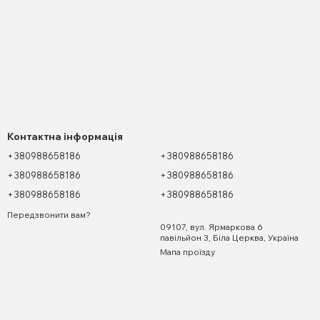
Контактна інформація
+380988658186
+380988658186
+380988658186
+380988658186
+380988658186
+380988658186
Передзвонити вам?
09107, вул. Ярмаркова 6
павільйон 3, Біла Церква, Україна
Мапа проїзду