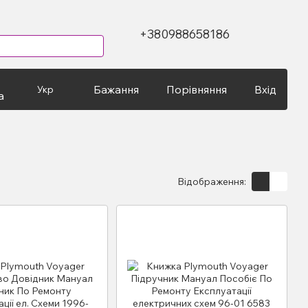
+380988658186
Бажання
Порівняння
Вхід
Укр
а
Відображення: