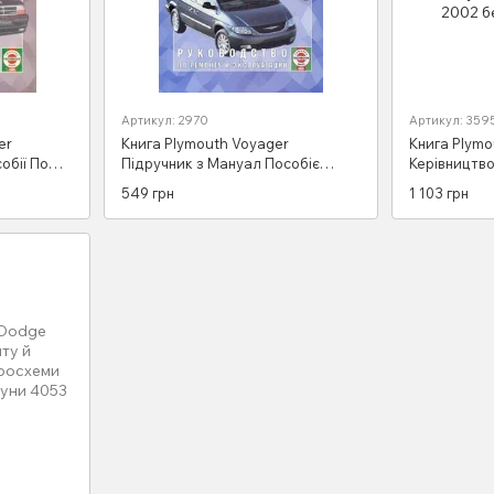
Артикул: 2970
Артикул: 359
er
Книга Plymouth Voyager
Книга Plymo
обії По
Підручник з Мануал Пособіє
Керівництв
1983 по
Помонту Експлуатації схеми 96-
Посібник По
549 грн
1 103 грн
05 бд
ел. Схеми 1