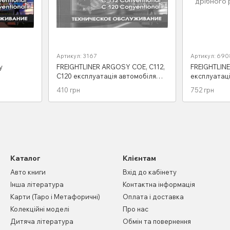
Артикул: 3167
Артикул: 690
y
FREIGHTLINER ARGOSY COE, C112,
FREIGHTLINE
C120 експлуатація автомобіля
експлуатації
Професійна книга
обслуговува
410 грн
752 грн
ремонту
Каталог
Клієнтам
Авто книги
Вхід до кабінету
Інша література
Контактна інформація
Карти (Таро і Метафоричні)
Оплата і доставка
Колекційні моделі
Про нас
Дитяча література
Обмін та повернення