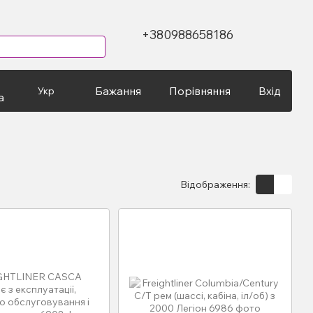
+380988658186
Бажання
Порівняння
Вхід
Укр
а
Відображення: