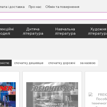
лата і доставка
Про нас
Обмін та повернення
екційні
Дитяча
Навчальна
Художня
оделі
література
література
літератур
рністю
спочатку дешевше
спочатку дорожчі
за назвою