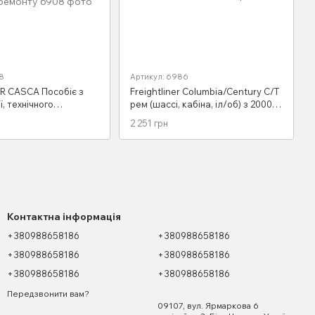
8
Артикул: 6986
R CASCA Пособіє з
Freightliner Columbia/Century C/T
, технічного
рем (шассі, кабіна, іл/об) з 2000
ння і дрібного
Легіон
2 251 грн
Контактна інформація
+380988658186
+380988658186
+380988658186
+380988658186
+380988658186
+380988658186
Передзвонити вам?
09107, вул. Ярмаркова 6