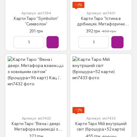
−2%
Артикул: мп7294
Артикул: мп7431
Карти Таро "Symbolon"
Карти Таро "Істина в
"Символон"
дрібницях. Метафоричні
асоціативні карти" (38 карт)
201 грн
392 грн
400 грн
Доломанська Н.
−2%
Артикул: мп7432
Артикул: мп7433
Карти Таро "Вікна і двері.
Карти Таро Мій внутрішній
Метафора взаємодії з
світ (брошура+52 карти)
зовнішнім світом"
372 грн
455 грн
464 грн