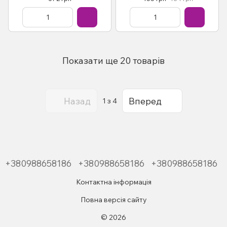
(брошура+96 карт) Кац Г.
Показати ще 20 товарів
Назад
Вперед
1
з 4
+380988658186
+380988658186
+380988658186
Контактна інформація
Повна версія сайту
© 2026