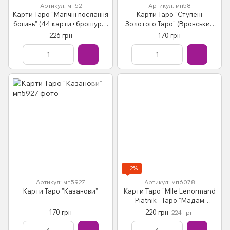
Артикул: мп52
Артикул: мп58
Карти Таро "Магічні послання
Карти Таро "Ступені
богинь" (44 карти+брошура)
Золотого Таро" (Вронський
Вірче Д.
С.)
226 грн
170 грн
−2%
Артикул: мп5927
Артикул: мп6078
Карти Таро "Казанови"
Карти Таро "Mlle Lenormand
Piatnik - Таро “Мадам
Ленорман”"
170 грн
220 грн
224 грн