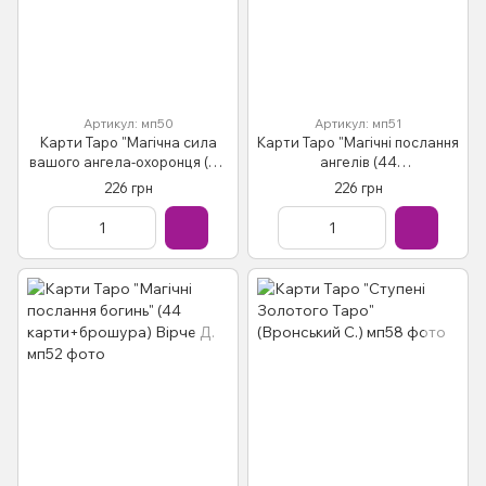
Артикул: мп50
Артикул: мп51
Карти Таро "Магічна сила
Карти Таро "Магічні послання
вашого ангела-охоронця (44
ангелів (44
карты)" Вірче Д.
карти+брошура)" Вірче Д.
226 грн
226 грн