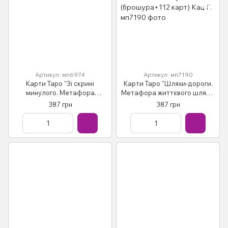
Артикул: мп6974
Артикул: мп7190
Карти Таро "Зі скрині
Карти Таро "Шляхи-дороги.
минулого. Метафора
Метафора життєвого шляху"
дитячих переживань"
(брошура+112 карт) Кац Г.
387 грн
387 грн
(брошура+96 карт) Кац Г.