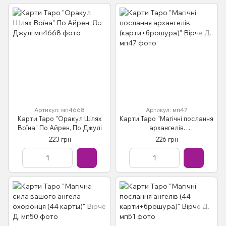
Артикул: мп4668
Артикул: мп47
Карти Таро "Оракул Шлях
Карти Таро "Магічні послання
Воїна" По Айрен, По Джулі
архангелів
(карти+брошура)" Вірче Д.
223 грн
226 грн