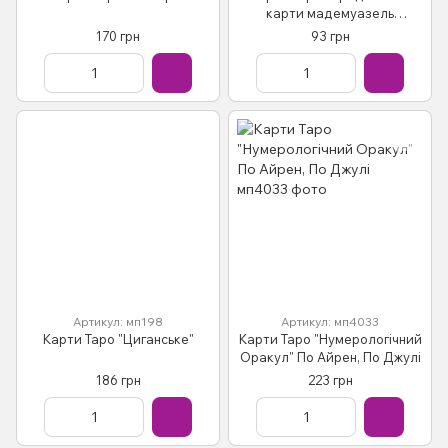
карти мадемуазель
Ленорман"
170 грн
93 грн
Артикул: мп198
Артикул: мп4033
Карти Таро "Циганське"
Карти Таро "Нумерологічний
Оракул" По Айрен, По Джулі
186 грн
223 грн