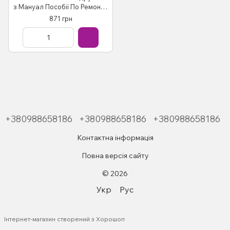
з Мануал Пособії По Ремонту
Експлуатації лив схеми з
871 грн
2011 бензин
+380988658186
+380988658186
+380988658186
Контактна інформація
Повна версія сайту
© 2026
Укр
Рус
Інтернет-магазин створений з Хорошоп