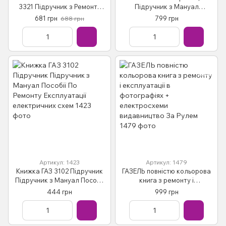
3321 Підручник з Ремонту
Підручник з Мануал
Експлуатації
Посібник По Ремонту
681 грн
799 грн
688 грн
Експлуатації електричних
схем
Артикул: 1423
Артикул: 1479
Книжка ГАЗ 3102 Підручник
ГАЗЕЛЬ повністю кольорова
Підручник з Мануал Пособії
книга з ремонту і
По Ремонту Експлуатації
експлуатації в фотографіях
444 грн
999 грн
електричних схем
+ електросхеми
видавництво За Рулем