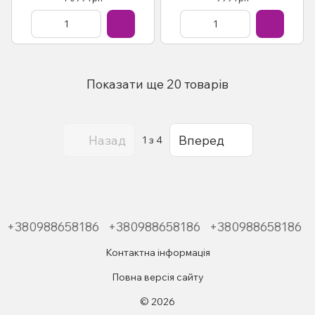
електросхеми видавництво
електросхеми до 2009
За Рулем
видавництво За Рулем
Показати ще 20 товарів
Назад
Вперед
1
з 4
+380988658186
+380988658186
+380988658186
Контактна інформація
Повна версія сайту
© 2026