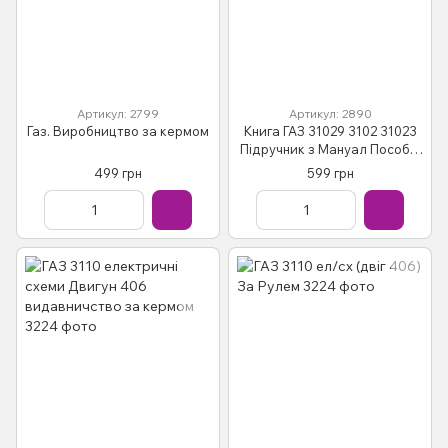
Артикул: 2799
Артикул: 2890
Газ. Виробництво за кермом
Книга ГАЗ 31029 3102 31023
Підручник з Мануал Пособіє
По Ремонту Експлуатації ель
499 грн
599 грн