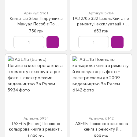
Артикул: 5161
Артикул: 5784
Книга Газ Siber Підручник з
ГАЗ 2705 332 Газель Книга по
Мануал Пособіє По
ремонту і експлуатації +
Експлуатації технічного
електросхеми + каталог
750 грн
653 грн
обслуговування с04
деталей
Артикул: 5934
Артикул: 6142
ГАЗЕЛЬ (Бізнес) Повністю
ГАЗЕЛЬ Повністю кольорова
кольорова книга з ремонту і
книга з ремонту й
експлуатації в фото +
експлуатації в фото +
1 099 грн
999 грн