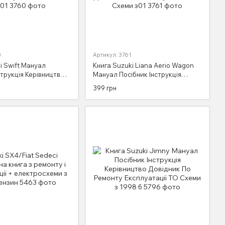
0
Артикул: 3761
i Swift Мануал
Книга Suzuki Liana Aerio Wagon
струкція Керівництво
Мануал Посібник Інструкція
о Ремонту
Керівництво Довідник По Ремонту
399 грн
ї ТО Схеми з 2001
Експл. ТО Схеми з01