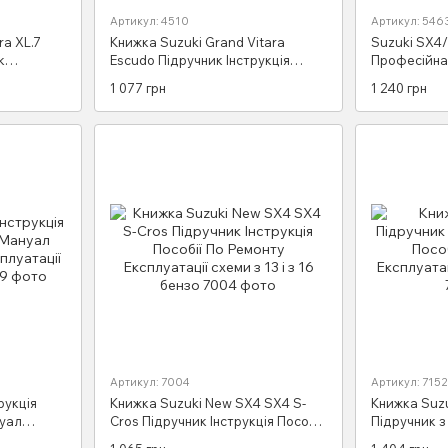
Артикул: 4510
Артикул: 546
ra XL.7
Книжка Suzuki Grand Vitara
Suzuki SX4/
к
Escudo Підручник Інструкція
Професійна 
 Довідник
Пособії По Ремонту Експлуатації
експлуатаці
1 077 грн
1 240 грн
схеми с05 і с08 бензин
2006 бензи
Артикул: 7004
Артикул: 7152
рукція
Книжка Suzuki New SX4 SX4 S-
Книжка Suzu
нуал
Cros Підручник Інструкція Пособії
Підручник з
уатації
По Ремонту Експлуатації схеми з
Ремонту Екс