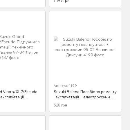
1 199 грн
Експлуатації + каталог Електро
схеми 97-04
Артикул: 4199
d Vitara/XL.7/Escudo
Suzuki Baleno Пособіє по ремонту
експлуатації і
і експлуатації + електросхеми 95-
обслуговування 97-04
02 Бензинові Двигуни
520 грн