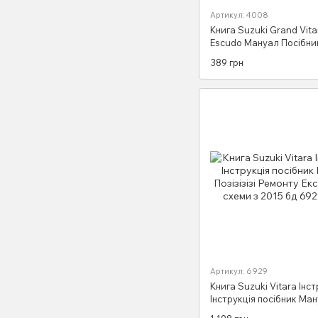
Артикул: 4008
Книга Suzuki Grand Vita
Escudo Мануал Посібни
Інструкція Керівництво
389 грн
По Експлуатації ТО з 97
Артикул: 6929
Книга Suzuki Vitara Інст
Інструкція посібник Ма
Позізізізі Ремонту Експл