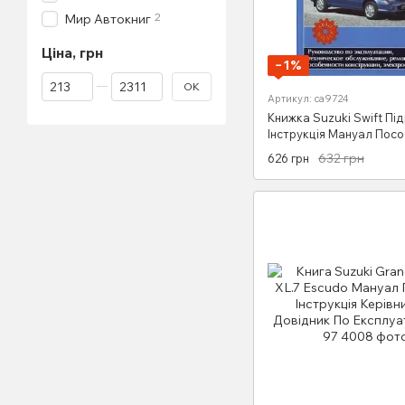
2
Мир Автокниг
Ціна, грн
−1%
Від Ціна, грн
До Ціна, грн
ОК
Артикул: са9724
Книжка Suzuki Swift Пі
Інструкція Мануал Посо
Ремонту Експлуатації el
632 грн
626 грн
1993-2003