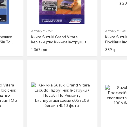
Артикул: 2798
Артикул: 376
дручник
Книга Suzuki Grand Vitara
Книга Suzuk
бія По
Керівництво Книжка Інструкція
Посібник Ін
 схеми
Мануал Посібник По Ремонту
Довідник П
1 367 грн
389 грн
Експлуатації ТО Електро схеми
Експлуатаці
97-04