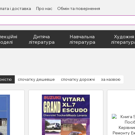
лата і доставка
Про нас
Обмін та повернення
екційні
Дитяча
Навчальна
Художня
оделі
література
література
літератур
рністю
спочатку дешевше
спочатку дорожчі
за назвою