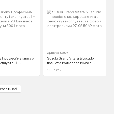
1
Артикул: 5069
y Професійна книга з
Suzuki Grand Vitara & Escudo
ксплуатації +
повністю кольорова книга з
и з 98 Бензинові
ремонту і експлуатації в фото +
1 035 грн
електросхеми 97-05
казати всі