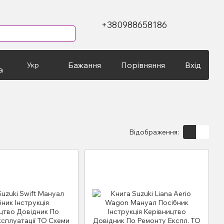
+380988658186
Бажання
Порівняння
Вхід
Укр
а
Відображення: