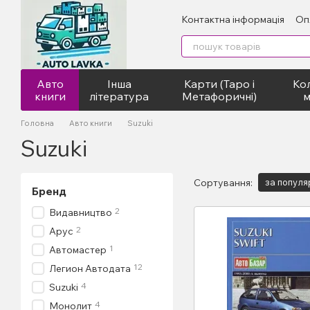
Перейти до основного контенту
Контактна інформація
Оп
Авто
Інша
Карти (Таро і
Кол
книги
література
Метафоричні)
м
Головна
Авто книги
Suzuki
Suzuki
Сортування:
за популя
Бренд
2
Видавництво
2
Арус
1
Автомастер
12
Легион Автодата
4
Suzuki
4
Монолит