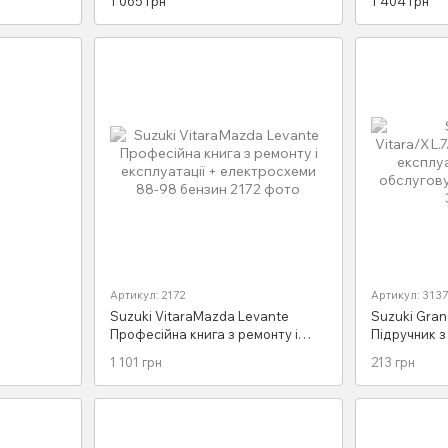
1 065 грн
1 404 грн
13 і з 16 бензо
бензин
Артикул: 2172
Артикул: 3137
Suzuki VitaraMazda Levante
Suzuki Gran
Професійна книга з ремонту і
Підручник з 
експлуатації + електросхеми 88-
технічного 
1 101 грн
213 грн
98 бензин
Легіон