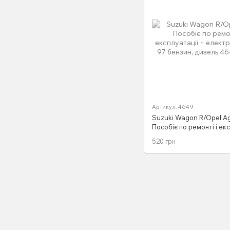
Артикул: 4649
Suzuki Wagon R/Opel Ag
Пособіє по ремонті і ек
+ електросхеми з 97 бе
520 грн
дизель