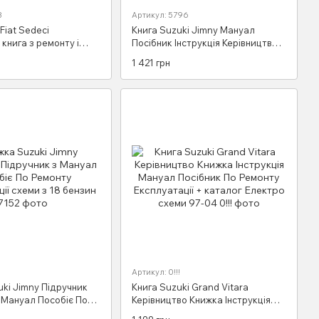
3
Артикул: 5796
Fiat Sedeci
Книга Suzuki Jimny Мануал
книга з ремонту і
Посібник Інструкція Керівництво
ї + електросхеми з
Довідник По Ремонту
1 421 грн
н
Експлуатації ТО Схеми з 1998 б
Артикул: 0!!!
ki Jimny Підручник
Книга Suzuki Grand Vitara
 Мануал Пособіє По
Керівництво Книжка Інструкція
плуатації схеми з 18
Мануал Посібник По Ремонту