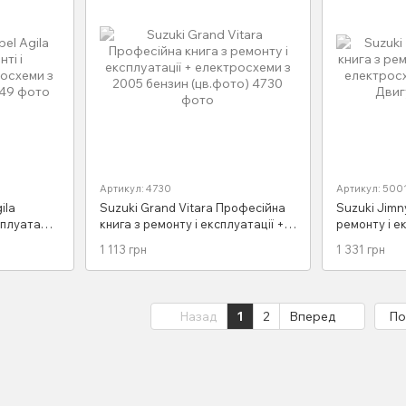
Артикул: 4730
Артикул: 500
ila
Suzuki Grand Vitara Професійна
Suzuki Jimn
сплуатації
книга з ремонту і експлуатації +
ремонту і е
нзин,
електросхеми з 2005 бензин
електросхем
1 113 грн
1 331 грн
(цв.фото)
Двигуни
Назад
1
2
Вперед
По