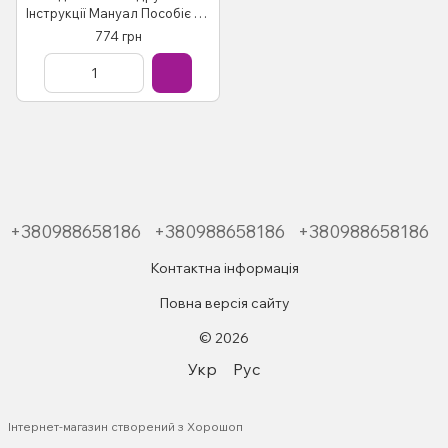
Інструкції Мануал Пособіє По
Ремонту Експлуатації
774 грн
електричних схем дизель
+380988658186
+380988658186
+380988658186
Контактна інформація
Повна версія сайту
© 2026
Укр
Рус
Інтернет-магазин створений з Хорошоп