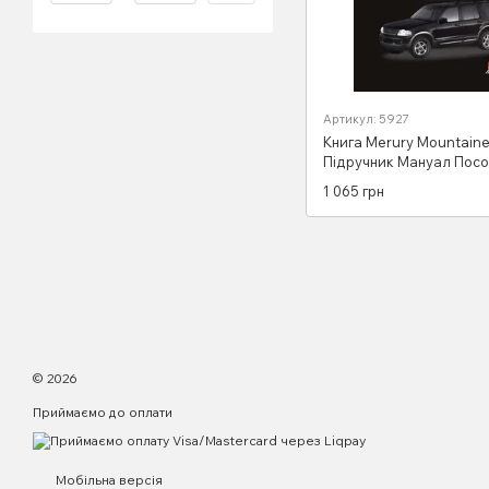
Артикул: 5927
Книга Merury Mountain
Підручник Мануал Посо
Ремонту Експлуатації е
1 065 грн
2001 бензин
© 2026
Приймаємо до оплати
Мобільна версія