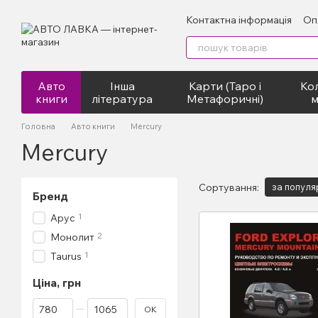
Перейти до основного контенту
Контактна інформація
Оп
Авто
Інша
Карти (Таро і
Кол
книги
література
Метафоричні)
м
Головна
Авто книги
Mercury
Mercury
Сортування:
за популя
Бренд
1
Арус
2
Монолит
1
Taurus
Ціна, грн
Від Ціна, грн
До Ціна, грн
ОК