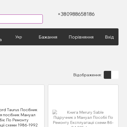
+380988658186
Бажання
Порівняння
Вхід
Укр
а
Відображення: