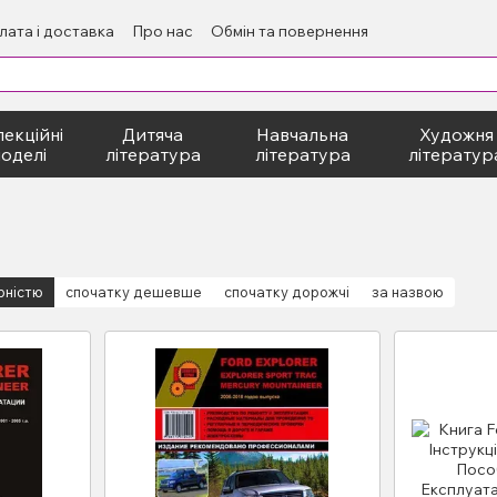
лата і доставка
Про нас
Обмін та повернення
екційні
Дитяча
Навчальна
Художня
оделі
література
література
літератур
рністю
спочатку дешевше
спочатку дорожчі
за назвою