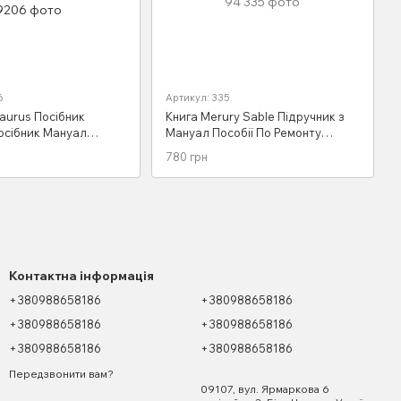
6
Артикул: 335
Taurus Посібник
Книга Merury Sable Підручник з
посібник Мануал
Мануал Пособії По Ремонту
Ремонту Експлуатації
Експлуатації схеми 86-94
780 грн
1992
Контактна інформація
+380988658186
+380988658186
+380988658186
+380988658186
+380988658186
+380988658186
Передзвонити вам?
09107, вул. Ярмаркова 6