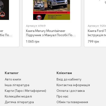
Артикул: 6969
Артикул: 920
eer
Книга Merury Mountaineer
Книга Ford 
біє По
Підручник з Мануал Пособії По
Інструкція 
ль схеми з
Ремонту Експлуатації схеми з 06
Пособіє По 
1 065 грн
799 грн
схеми 1986-
Каталог
Клієнтам
Авто книги
Вхід до кабінету
Інша література
Контактна інформація
Карти (Таро і Метафоричні)
Оплата і доставка
Колекційні моделі
Про нас
Дитяча література
Обмін та повернення