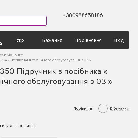
+380988658186
Бажання
Порівняння
Вхід
Укр
а
exus Монолит
ника « Експлуатація технічного обслуговування з 03 »
350 Підручник з посібника «
нічного обслуговування з 03 »
Порівняти
В бажання
пичувальної знижки