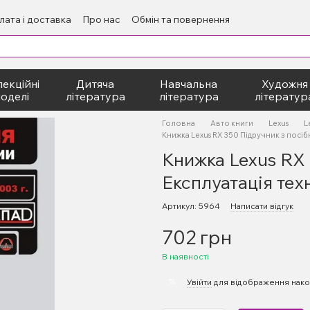
лата і доставка
Про нас
Обмін та повернення
екційні
Дитяча
Навчальна
Художня
оделі
література
література
літератур
Головна
Авто книги
Lexus
L
Книжка Lexus RX 350 Підручник з посіб
Книжка Lexus RX 
Експлуатація тех
Артикул: 5964
Написати відгук
702 грн
В наявності
%
Увійти
для відображення нако