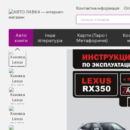
Перейти до основного контенту
Контактна інформація
Оп
Авто
Інша
Карти (Таро і
Кол
книги
література
Метафоричні)
м