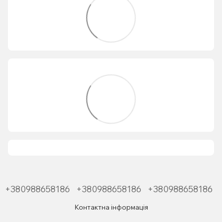
+380988658186
+380988658186
+380988658186
Контактна інформація