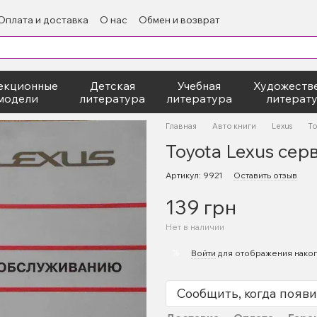
Оплата и доставка
О нас
Обмен и возврат
екционные
Детская
Учебная
Художеств
модели
литература
литература
литерат
Главная
Авто книги
Lexus
To
Toyota Lexus сер
Артикул: 9921
Оставить отзыв
139 грн
Нет в наличии
%
Войти
для отображения накоп
Сообщить, когда появи