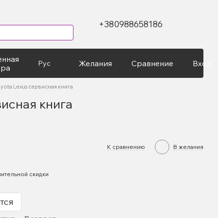
+380988658186
енная
Желания
Сравнение
Вход
Рус
ура
yota Lexus сервисная книга
висная книга
К сравнению
В желания
ительной скидки
тся