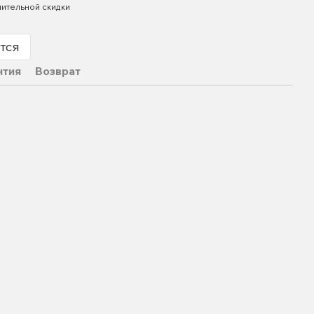
ительной скидки
тся
нтия
Возврат