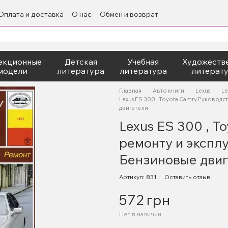
Оплата и доставка
О нас
Обмен и возврат
екционные
Детская
Учебная
Художеств
модели
литература
литература
литерат
Главная
Авто книги
Lexus
Le
Lexus ES 300 , Toyota Camry Руковод
двигатели
Lexus ES 300 , T
ремонту и экспл
Бензиновые двиг
Артикул: 831
Оставить отзыв
572 грн
Нет в наличии