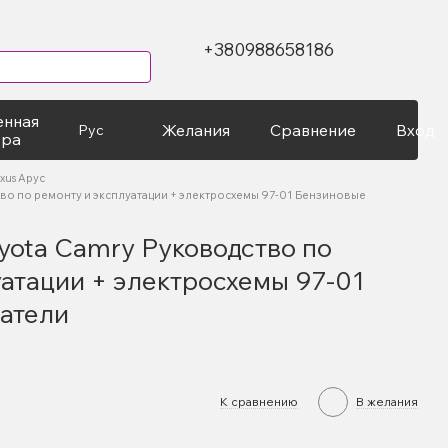
+380988658186
енная
Желания
Сравнение
Вход
Рус
ура
xus Арус
ство по ремонту и эксплуатации + электросхемы 97-01 Бензиновые
oyota Camry Руководство по
уатации + электросхемы 97-01
атели
К сравнению
В желания