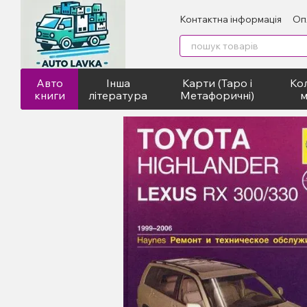
Перейти до основного контенту
Контактна інформація
Оп
Авто
Інша
Карти (Таро і
Кол
книги
література
Метафоричні)
м