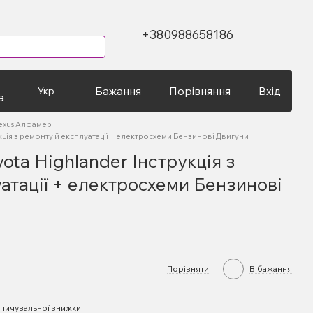
+380988658186
Бажання
Порівняння
Вхід
Укр
а
exus Алфамер
укція з ремонту й експлуатації + електросхеми Бензинові Двигуни
ota Highlander Інструкція з
атації + електросхеми Бензинові
Порівняти
В бажання
пичувальної знижки