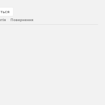
иться
нтія
Повернення