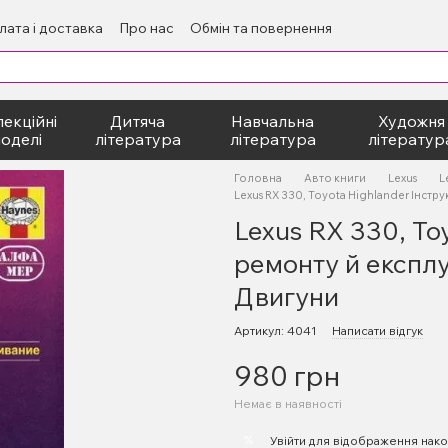
лата і доставка
Про нас
Обмін та повернення
екційні
Дитяча
Навчальна
Художня
оделі
література
література
літератур
Головна
Авто книги
Lexus
L
Lexus RX 330, Toyota Highlander Інстр
Lexus RX 330, Toy
ремонту й експлу
Двигуни
Артикул: 4041
Написати відгук
980 грн
Немає в наявності
%
Увійти
для відображення нако